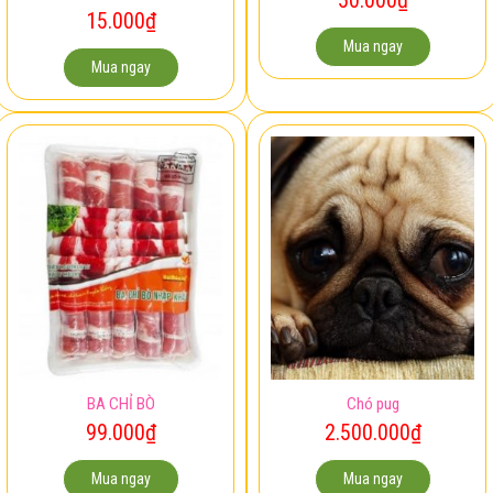
15.000
₫
Mua ngay
Mua ngay
BA CHỈ BÒ
Chó pug
99.000
₫
2.500.000
₫
Mua ngay
Mua ngay