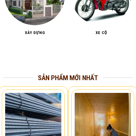
XÂY DỰNG
XE CỘ
SẢN PHẨM MỚI NHẤT