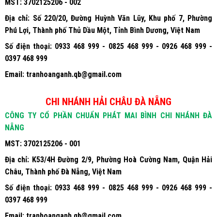
MST:
3702125206 - 002
Địa chỉ:
Số 220/20, Đường Huỳnh Văn Lũy, Khu phố 7, Phường
Phú Lợi, Thành phố Thủ Dầu Một, Tỉnh Bình Dương, Việt Nam
Số điện thoại:
0933 468 999 - 0825 468 999 - 0926 468 999 -
0397 468 999
Email:
tranhoanganh.qb@gmail.com
CHI NHÁNH HẢI CHÂU ĐÀ NẴNG
CÔNG TY CỔ PHẦN CHUẨN PHÁT MAI BÌNH CHI NHÁNH ĐÀ
NẴNG
MST:
3702125206 - 001
Địa chỉ:
K53/4H Đường 2/9, Phường Hoà Cường Nam, Quận Hải
Châu, Thành phố Đà Nẵng, Việt Nam
Số điện thoại:
0933 468 999 - 0825 468 999 - 0926 468 999 -
0397 468 999
Email:
tranhoanganh.qb@gmail.com