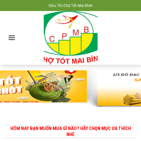
Skip
Siêu Thị Chợ Tốt Mai Bình
to
content
HÔM NAY BẠN MUỐN MUA GÌ NÀO? HÃY CHỌN MỤC ƯA THÍCH
NHÉ