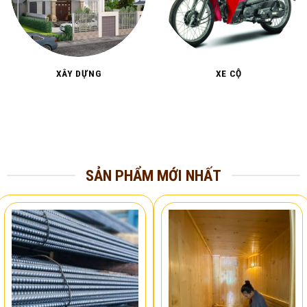
XÂY DỰNG
XE CỘ
SẢN PHẨM MỚI NHẤT