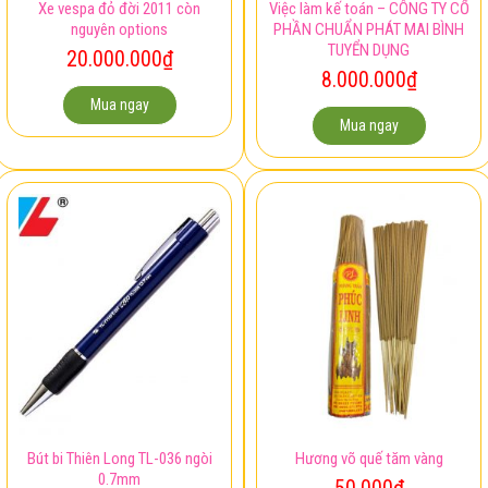
Xe vespa đỏ đời 2011 còn
Việc làm kế toán – CÔNG TY CỔ
nguyên options
PHẦN CHUẨN PHÁT MAI BÌNH
TUYỂN DỤNG
20.000.000
₫
8.000.000
₫
Mua ngay
Mua ngay
Bút bi Thiên Long TL-036 ngòi
Hương võ quế tăm vàng
0.7mm
50.000
₫