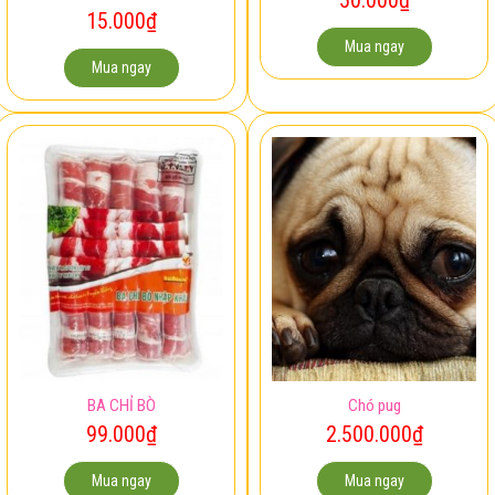
15.000
₫
Mua ngay
Mua ngay
BA CHỈ BÒ
Chó pug
99.000
₫
2.500.000
₫
Mua ngay
Mua ngay