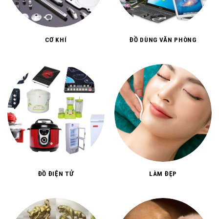
CƠ KHÍ
ĐỒ DÙNG VĂN PHÒNG
ĐỒ ĐIỆN TỬ
LÀM ĐẸP