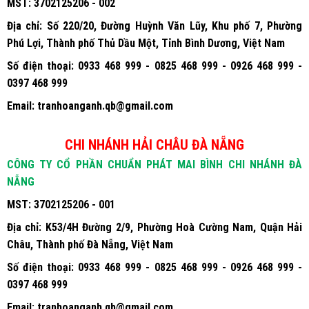
MST:
3702125206 - 002
Địa chỉ:
Số 220/20, Đường Huỳnh Văn Lũy, Khu phố 7, Phường
Phú Lợi, Thành phố Thủ Dầu Một, Tỉnh Bình Dương, Việt Nam
Số điện thoại:
0933 468 999 - 0825 468 999 - 0926 468 999 -
0397 468 999
Email:
tranhoanganh.qb@gmail.com
CHI NHÁNH HẢI CHÂU ĐÀ NẴNG
CÔNG TY CỔ PHẦN CHUẨN PHÁT MAI BÌNH CHI NHÁNH ĐÀ
NẴNG
MST:
3702125206 - 001
Địa chỉ:
K53/4H Đường 2/9, Phường Hoà Cường Nam, Quận Hải
Châu, Thành phố Đà Nẵng, Việt Nam
Số điện thoại:
0933 468 999 - 0825 468 999 - 0926 468 999 -
0397 468 999
Email:
tranhoanganh.qb@gmail.com