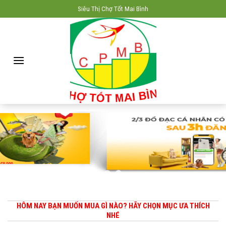
Skip
Siêu Thị Chợ Tốt Mai Bình
to
content
HÔM NAY BẠN MUỐN MUA GÌ NÀO? HÃY CHỌN MỤC ƯA THÍCH
NHÉ