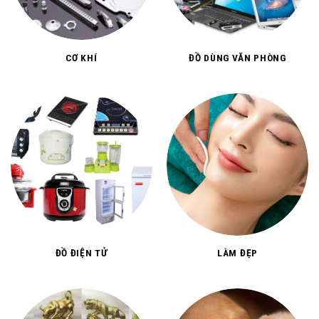
CƠ KHÍ
ĐỒ DÙNG VĂN PHÒNG
ĐỒ ĐIỆN TỬ
LÀM ĐẸP