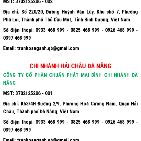
MST:
3702125206 - 002
Địa chỉ:
Số 220/20, Đường Huỳnh Văn Lũy, Khu phố 7, Phường
Phú Lợi, Thành phố Thủ Dầu Một, Tỉnh Bình Dương, Việt Nam
Số điện thoại:
0933 468 999 - 0825 468 999 - 0926 468 999 -
0397 468 999
Email:
tranhoanganh.qb@gmail.com
CHI NHÁNH HẢI CHÂU ĐÀ NẴNG
CÔNG TY CỔ PHẦN CHUẨN PHÁT MAI BÌNH CHI NHÁNH ĐÀ
NẴNG
MST:
3702125206 - 001
Địa chỉ:
K53/4H Đường 2/9, Phường Hoà Cường Nam, Quận Hải
Châu, Thành phố Đà Nẵng, Việt Nam
Số điện thoại:
0933 468 999 - 0825 468 999 - 0926 468 999 -
0397 468 999
Email:
tranhoanganh.qb@gmail.com