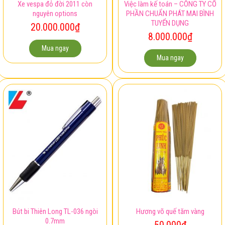
Xe vespa đỏ đời 2011 còn
Việc làm kế toán – CÔNG TY CỔ
nguyên options
PHẦN CHUẨN PHÁT MAI BÌNH
TUYỂN DỤNG
20.000.000
₫
8.000.000
₫
Mua ngay
Mua ngay
Bút bi Thiên Long TL-036 ngòi
Hương võ quế tăm vàng
0.7mm
50.000
₫