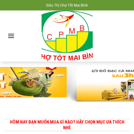
Skip
Siêu Thị Chợ Tốt Mai Bình
to
content
HÔM NAY BẠN MUỐN MUA GÌ NÀO? HÃY CHỌN MỤC ƯA THÍCH
NHÉ