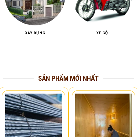
XÂY DỰNG
XE CỘ
SẢN PHẨM MỚI NHẤT