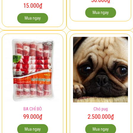
15.000
₫
Mua ngay
Mua ngay
BA CHỈ BÒ
Chó pug
99.000
₫
2.500.000
₫
Mua ngay
Mua ngay