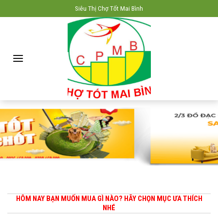
Skip
Siêu Thị Chợ Tốt Mai Bình
to
content
HÔM NAY BẠN MUỐN MUA GÌ NÀO? HÃY CHỌN MỤC ƯA THÍCH
NHÉ