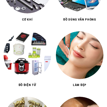
CƠ KHÍ
ĐỒ DÙNG VĂN PHÒNG
ĐỒ ĐIỆN TỬ
LÀM ĐẸP