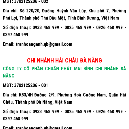
MST:
3702125206 - 002
Địa chỉ:
Số 220/20, Đường Huỳnh Văn Lũy, Khu phố 7, Phường
Phú Lợi, Thành phố Thủ Dầu Một, Tỉnh Bình Dương, Việt Nam
Số điện thoại:
0933 468 999 - 0825 468 999 - 0926 468 999 -
0397 468 999
Email:
tranhoanganh.qb@gmail.com
CHI NHÁNH HẢI CHÂU ĐÀ NẴNG
CÔNG TY CỔ PHẦN CHUẨN PHÁT MAI BÌNH CHI NHÁNH ĐÀ
NẴNG
MST:
3702125206 - 001
Địa chỉ:
K53/4H Đường 2/9, Phường Hoà Cường Nam, Quận Hải
Châu, Thành phố Đà Nẵng, Việt Nam
Số điện thoại:
0933 468 999 - 0825 468 999 - 0926 468 999 -
0397 468 999
Email:
tranhoanganh.qb@gmail.com