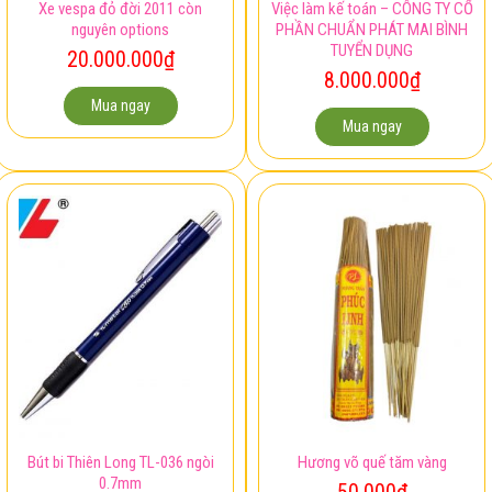
Xe vespa đỏ đời 2011 còn
Việc làm kế toán – CÔNG TY CỔ
nguyên options
PHẦN CHUẨN PHÁT MAI BÌNH
TUYỂN DỤNG
20.000.000
₫
8.000.000
₫
Mua ngay
Mua ngay
Bút bi Thiên Long TL-036 ngòi
Hương võ quế tăm vàng
0.7mm
50.000
₫