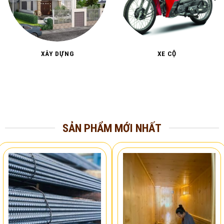
XÂY DỰNG
XE CỘ
SẢN PHẨM MỚI NHẤT