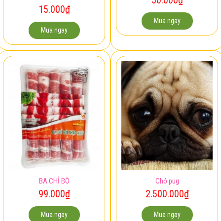
15.000
₫
Mua ngay
Mua ngay
BA CHỈ BÒ
Chó pug
99.000
₫
2.500.000
₫
Mua ngay
Mua ngay