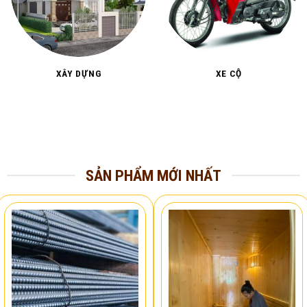
XÂY DỰNG
XE CỘ
SẢN PHẨM MỚI NHẤT