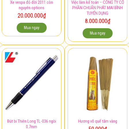
Xe vespa đỏ đời 2011 còn
Việc làm kế toán – CÔNG TY CỔ
nguyên options
PHẦN CHUẨN PHÁT MAI BÌNH
TUYỂN DỤNG
20.000.000
₫
8.000.000
₫
Mua ngay
Mua ngay
Bút bi Thiên Long TL-036 ngòi
Hương võ quế tăm vàng
0.7mm
50.000
₫