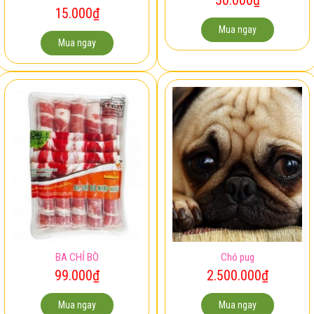
15.000
₫
Mua ngay
Mua ngay
BA CHỈ BÒ
Chó pug
99.000
₫
2.500.000
₫
Mua ngay
Mua ngay