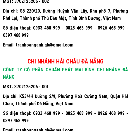
MST:
3702125206 - 002
Địa chỉ:
Số 220/20, Đường Huỳnh Văn Lũy, Khu phố 7, Phường
Phú Lợi, Thành phố Thủ Dầu Một, Tỉnh Bình Dương, Việt Nam
Số điện thoại:
0933 468 999 - 0825 468 999 - 0926 468 999 -
0397 468 999
Email:
tranhoanganh.qb@gmail.com
CHI NHÁNH HẢI CHÂU ĐÀ NẴNG
CÔNG TY CỔ PHẦN CHUẨN PHÁT MAI BÌNH CHI NHÁNH ĐÀ
NẴNG
MST:
3702125206 - 001
Địa chỉ:
K53/4H Đường 2/9, Phường Hoà Cường Nam, Quận Hải
Châu, Thành phố Đà Nẵng, Việt Nam
Số điện thoại:
0933 468 999 - 0825 468 999 - 0926 468 999 -
0397 468 999
Email:
tranhoanganh.qb@gmail.com