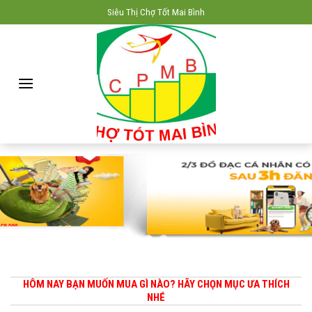
Skip
Siêu Thị Chợ Tốt Mai Bình
to
content
HÔM NAY BẠN MUỐN MUA GÌ NÀO? HÃY CHỌN MỤC ƯA THÍCH
NHÉ