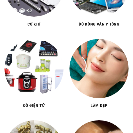
CƠ KHÍ
ĐỒ DÙNG VĂN PHÒNG
ĐỒ ĐIỆN TỬ
LÀM ĐẸP