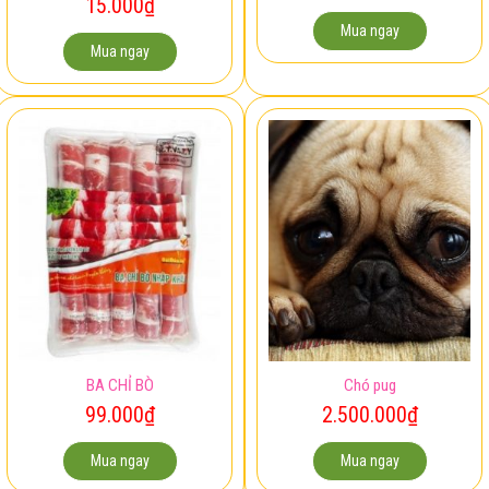
15.000
₫
Mua ngay
Mua ngay
BA CHỈ BÒ
Chó pug
99.000
₫
2.500.000
₫
Mua ngay
Mua ngay