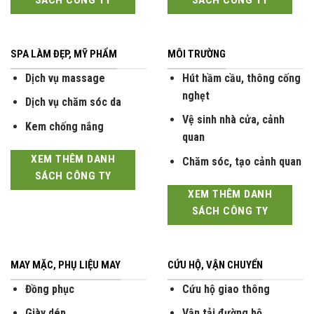
SÁCH CÔNG TY
SÁCH CÔNG TY
SPA LÀM ĐẸP, MỸ PHẨM
MÔI TRƯỜNG
Dịch vụ massage
Hút hầm cầu, thông cống
nghẹt
Dịch vụ chăm sóc da
Vệ sinh nhà cửa, cảnh
Kem chống nắng
quan
XEM THÊM DANH
Chăm sóc, tạo cảnh quan
SÁCH CÔNG TY
XEM THÊM DANH
SÁCH CÔNG TY
MAY MẶC, PHỤ LIỆU MAY
CỨU HỘ, VẬN CHUYỂN
Đồng phục
Cứu hộ giao thông