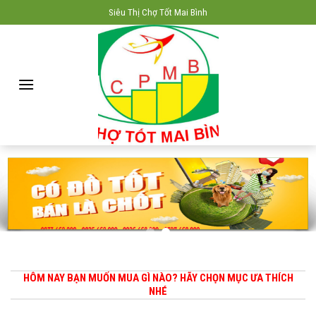
Skip
Siêu Thị Chợ Tốt Mai Bình
to
content
HÔM NAY BẠN MUỐN MUA GÌ NÀO? HÃY CHỌN MỤC ƯA THÍCH
NHÉ