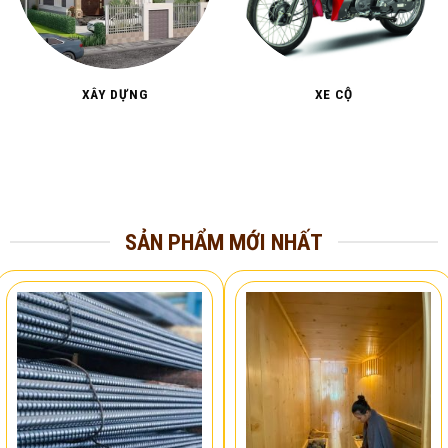
XÂY DỰNG
XE CỘ
SẢN PHẨM MỚI NHẤT