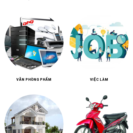
THỰC PHẨM
TÍN NGƯỠNG, TÂM LINH
VĂN PHÒNG PHẨM
VIỆC LÀM