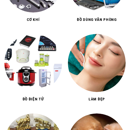
CƠ KHÍ
ĐỒ DÙNG VĂN PHÒNG
ĐỒ ĐIỆN TỬ
LÀM ĐẸP