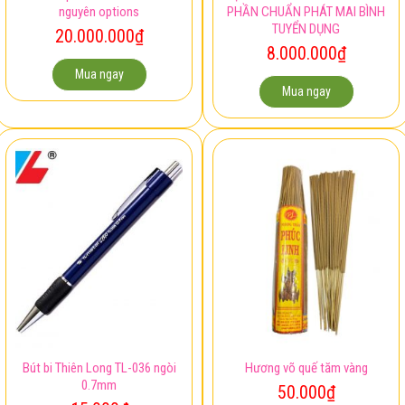
Xe vespa đỏ đời 2011 còn
Việc làm kế toán – CÔNG TY CỔ
nguyên options
PHẦN CHUẨN PHÁT MAI BÌNH
TUYỂN DỤNG
20.000.000
₫
8.000.000
₫
Mua ngay
Mua ngay
Bút bi Thiên Long TL-036 ngòi
Hương võ quế tăm vàng
0.7mm
50.000
₫