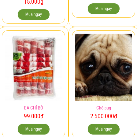
15.000
₫
Mua ngay
Mua ngay
BA CHỈ BÒ
Chó pug
99.000
₫
2.500.000
₫
Mua ngay
Mua ngay