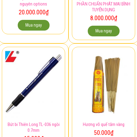
Xe vespa đỏ đời 2011 còn
Việc làm kế toán – CÔNG TY CỔ
nguyên options
PHẦN CHUẨN PHÁT MAI BÌNH
TUYỂN DỤNG
20.000.000
₫
8.000.000
₫
Mua ngay
Mua ngay
Bút bi Thiên Long TL-036 ngòi
Hương võ quế tăm vàng
0.7mm
50.000
₫