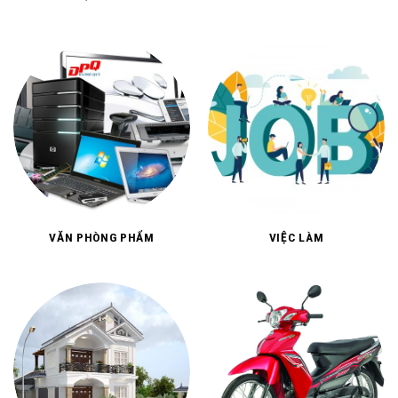
THỰC PHẨM
TÍN NGƯỠNG, TÂM LINH
VĂN PHÒNG PHẨM
VIỆC LÀM