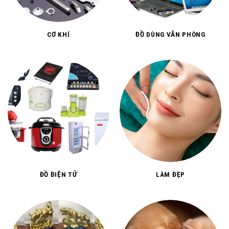
CƠ KHÍ
ĐỒ DÙNG VĂN PHÒNG
ĐỒ ĐIỆN TỬ
LÀM ĐẸP