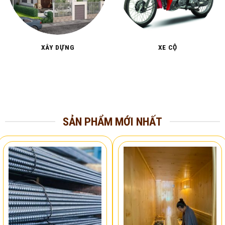
XÂY DỰNG
XE CỘ
SẢN PHẨM MỚI NHẤT