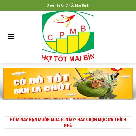
Skip
Siêu Thị Chợ Tốt Mai Bình
to
content
HÔM NAY BẠN MUỐN MUA GÌ NÀO? HÃY CHỌN MỤC ƯA THÍCH
NHÉ