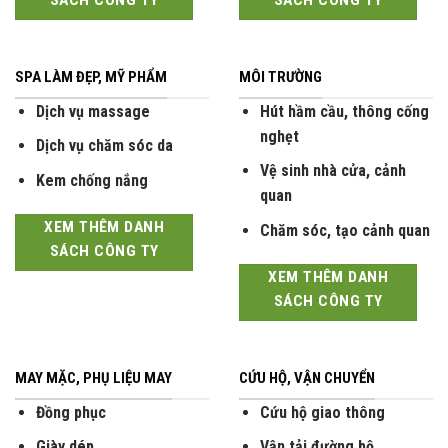
SÁCH CÔNG TY
SÁCH CÔNG TY
SPA LÀM ĐẸP, MỸ PHẨM
MÔI TRƯỜNG
Dịch vụ massage
Hút hầm cầu, thông cống
nghẹt
Dịch vụ chăm sóc da
Vệ sinh nhà cửa, cảnh
Kem chống nắng
quan
XEM THÊM DANH
Chăm sóc, tạo cảnh quan
SÁCH CÔNG TY
XEM THÊM DANH
SÁCH CÔNG TY
MAY MẶC, PHỤ LIỆU MAY
CỨU HỘ, VẬN CHUYỂN
Đồng phục
Cứu hộ giao thông