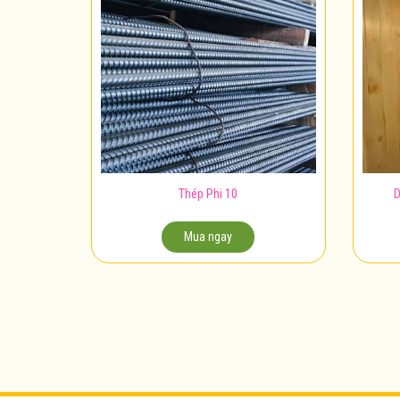
Thép Phi 10
D
Mua ngay