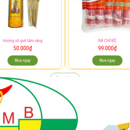
Hương võ quế tăm vàng
BA CHỈ BÒ
50.000
₫
99.000
₫
Mua ngay
Mua ngay
Xem thêm