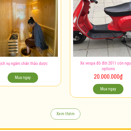
Xe vespa đỏ đời 2011 còn ng
ịch vụ ngâm chân thảo dược
options
20.000.000
₫
Mua ngay
Mua ngay
Xem thêm