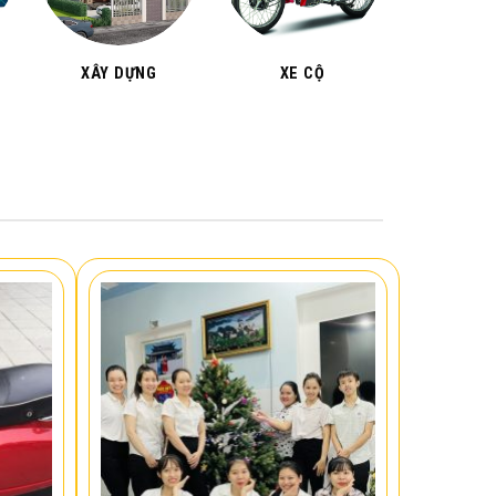
XÂY DỰNG
XE CỘ