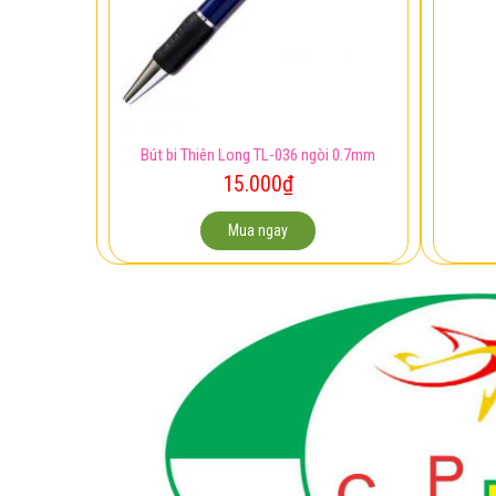
Bút bi Thiên Long TL-036 ngòi 0.7mm
15.000
₫
Mua ngay