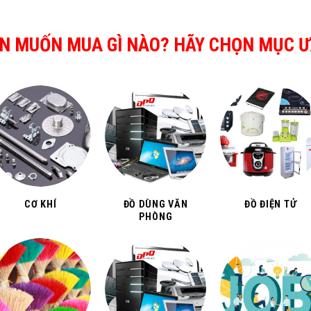
N MUỐN MUA GÌ NÀO? HÃY CHỌN MỤC Ư
CƠ KHÍ
ĐỒ DÙNG VĂN
ĐỒ ĐIỆN TỬ
PHÒNG