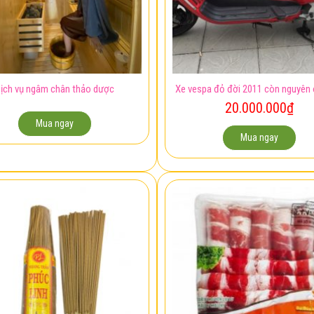
ịch vụ ngâm chân thảo dược
Xe vespa đỏ đời 2011 còn nguyên 
20.000.000
₫
Mua ngay
Mua ngay