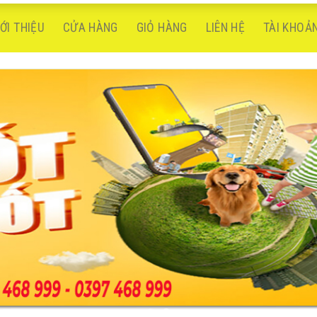
IỚI THIỆU
CỬA HÀNG
GIỎ HÀNG
LIÊN HỆ
TÀI KHOẢ