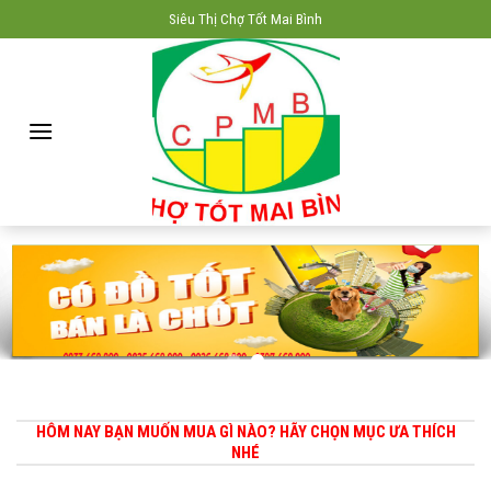
Skip
Siêu Thị Chợ Tốt Mai Bình
to
content
HÔM NAY BẠN MUỐN MUA GÌ NÀO? HÃY CHỌN MỤC ƯA THÍCH
NHÉ