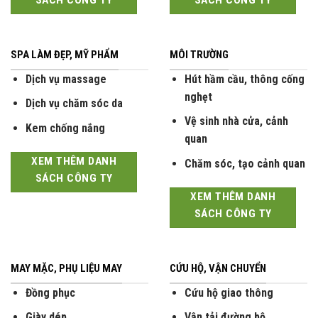
SÁCH CÔNG TY
SÁCH CÔNG TY
SPA LÀM ĐẸP, MỸ PHẨM
MÔI TRƯỜNG
Dịch vụ massage
Hút hầm cầu, thông cống
nghẹt
Dịch vụ chăm sóc da
Vệ sinh nhà cửa, cảnh
Kem chống nắng
quan
XEM THÊM DANH
Chăm sóc, tạo cảnh quan
SÁCH CÔNG TY
XEM THÊM DANH
SÁCH CÔNG TY
MAY MẶC, PHỤ LIỆU MAY
CỨU HỘ, VẬN CHUYỂN
Đồng phục
Cứu hộ giao thông