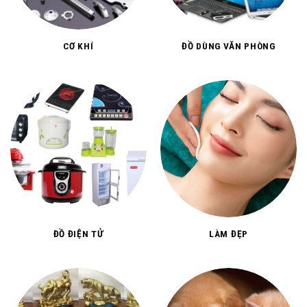
CƠ KHÍ
ĐỒ DÙNG VĂN PHÒNG
ĐỒ ĐIỆN TỬ
LÀM ĐẸP