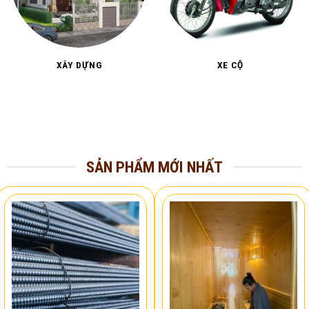
XÂY DỰNG
XE CỘ
SẢN PHẨM MỚI NHẤT