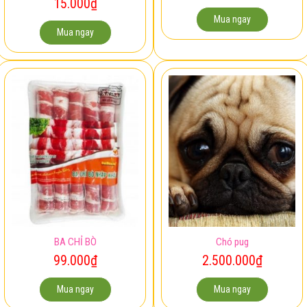
15.000
₫
Mua ngay
Mua ngay
BA CHỈ BÒ
Chó pug
99.000
₫
2.500.000
₫
Mua ngay
Mua ngay