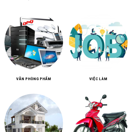
THỰC PHẨM
TÍN NGƯỠNG, TÂM LINH
VĂN PHÒNG PHẨM
VIỆC LÀM