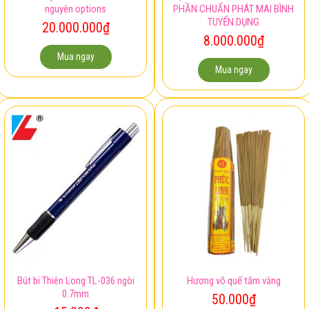
Xe vespa đỏ đời 2011 còn
Việc làm kế toán – CÔNG TY CỔ
nguyên options
PHẦN CHUẨN PHÁT MAI BÌNH
TUYỂN DỤNG
20.000.000
₫
8.000.000
₫
Mua ngay
Mua ngay
Bút bi Thiên Long TL-036 ngòi
Hương võ quế tăm vàng
0.7mm
50.000
₫