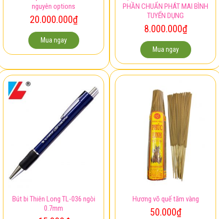
Xe vespa đỏ đời 2011 còn
Việc làm kế toán – CÔNG TY CỔ
nguyên options
PHẦN CHUẨN PHÁT MAI BÌNH
TUYỂN DỤNG
20.000.000
₫
8.000.000
₫
Mua ngay
Mua ngay
Bút bi Thiên Long TL-036 ngòi
Hương võ quế tăm vàng
0.7mm
50.000
₫