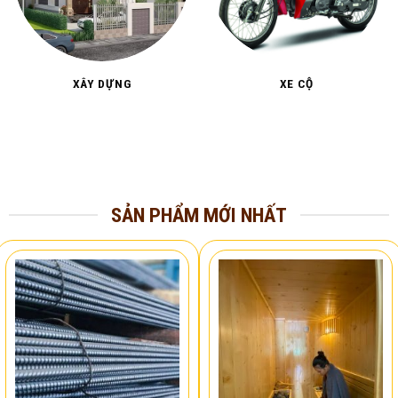
XÂY DỰNG
XE CỘ
SẢN PHẨM MỚI NHẤT