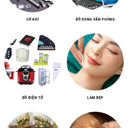
CƠ KHÍ
ĐỒ DÙNG VĂN PHÒNG
ĐỒ ĐIỆN TỬ
LÀM ĐẸP