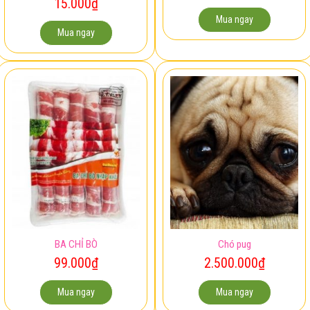
15.000
₫
Mua ngay
Mua ngay
BA CHỈ BÒ
Chó pug
99.000
₫
2.500.000
₫
Mua ngay
Mua ngay