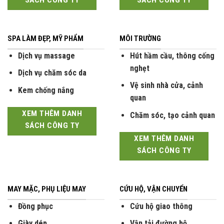
SÁCH CÔNG TY
SÁCH CÔNG TY
SPA LÀM ĐẸP, MỸ PHẨM
MÔI TRƯỜNG
Dịch vụ massage
Hút hầm cầu, thông cống
nghẹt
Dịch vụ chăm sóc da
Vệ sinh nhà cửa, cảnh
Kem chống nắng
quan
XEM THÊM DANH
Chăm sóc, tạo cảnh quan
SÁCH CÔNG TY
XEM THÊM DANH
SÁCH CÔNG TY
MAY MẶC, PHỤ LIỆU MAY
CỨU HỘ, VẬN CHUYỂN
Đồng phục
Cứu hộ giao thông