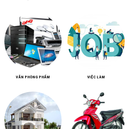
THỰC PHẨM
TÍN NGƯỠNG, TÂM LINH
VĂN PHÒNG PHẨM
VIỆC LÀM