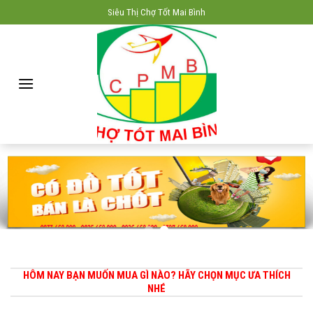
Skip
Siêu Thị Chợ Tốt Mai Bình
to
content
HÔM NAY BẠN MUỐN MUA GÌ NÀO? HÃY CHỌN MỤC ƯA THÍCH
NHÉ