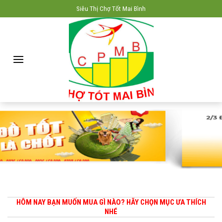
Skip
Siêu Thị Chợ Tốt Mai Bình
to
content
HÔM NAY BẠN MUỐN MUA GÌ NÀO? HÃY CHỌN MỤC ƯA THÍCH
NHÉ