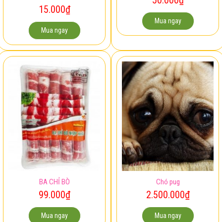
15.000
₫
Mua ngay
Mua ngay
BA CHỈ BÒ
Chó pug
99.000
₫
2.500.000
₫
Mua ngay
Mua ngay