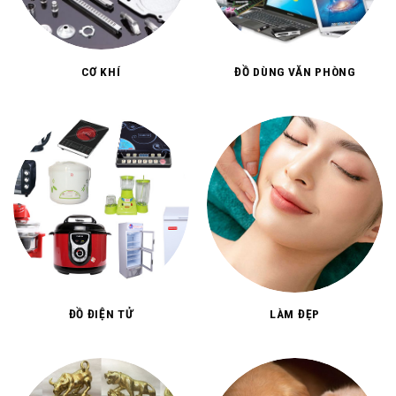
CƠ KHÍ
ĐỒ DÙNG VĂN PHÒNG
ĐỒ ĐIỆN TỬ
LÀM ĐẸP