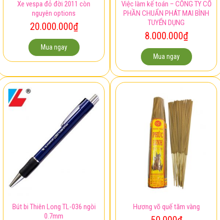
Xe vespa đỏ đời 2011 còn
Việc làm kế toán – CÔNG TY CỔ
nguyên options
PHẦN CHUẨN PHÁT MAI BÌNH
TUYỂN DỤNG
20.000.000
₫
8.000.000
₫
Mua ngay
Mua ngay
Bút bi Thiên Long TL-036 ngòi
Hương võ quế tăm vàng
0.7mm
50.000
₫