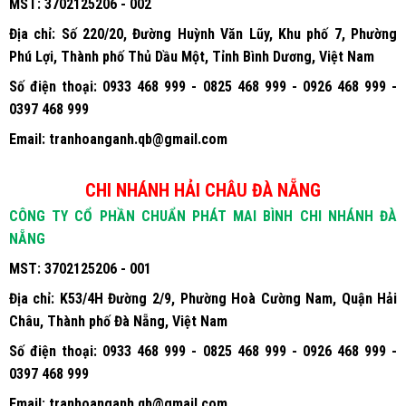
MST:
3702125206 - 002
Địa chỉ:
Số 220/20, Đường Huỳnh Văn Lũy, Khu phố 7, Phường
Phú Lợi, Thành phố Thủ Dầu Một, Tỉnh Bình Dương, Việt Nam
Số điện thoại:
0933 468 999 - 0825 468 999 - 0926 468 999 -
0397 468 999
Email:
tranhoanganh.qb@gmail.com
CHI NHÁNH HẢI CHÂU ĐÀ NẴNG
CÔNG TY CỔ PHẦN CHUẨN PHÁT MAI BÌNH CHI NHÁNH ĐÀ
NẴNG
MST:
3702125206 - 001
Địa chỉ:
K53/4H Đường 2/9, Phường Hoà Cường Nam, Quận Hải
Châu, Thành phố Đà Nẵng, Việt Nam
Số điện thoại:
0933 468 999 - 0825 468 999 - 0926 468 999 -
0397 468 999
Email:
tranhoanganh.qb@gmail.com