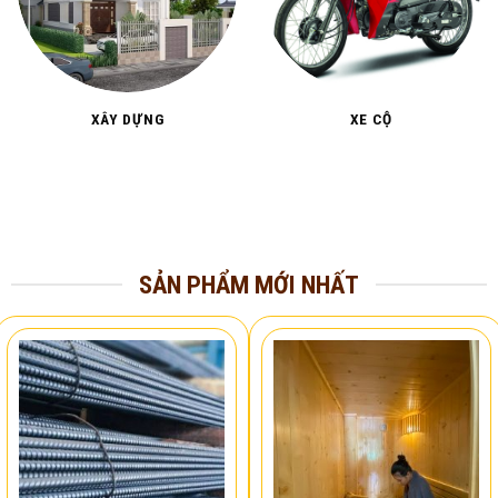
XÂY DỰNG
XE CỘ
SẢN PHẨM MỚI NHẤT