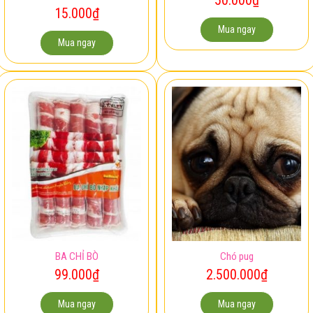
15.000
₫
Mua ngay
Mua ngay
BA CHỈ BÒ
Chó pug
99.000
₫
2.500.000
₫
Mua ngay
Mua ngay