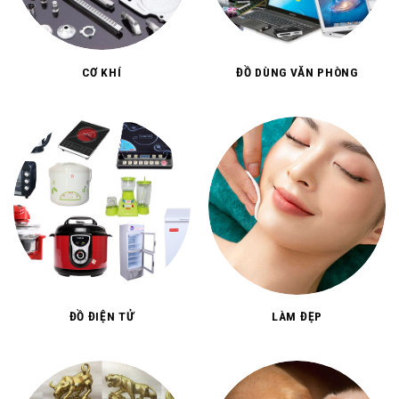
CƠ KHÍ
ĐỒ DÙNG VĂN PHÒNG
ĐỒ ĐIỆN TỬ
LÀM ĐẸP