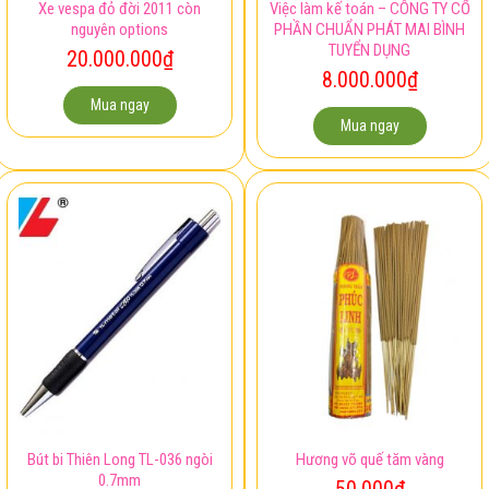
Xe vespa đỏ đời 2011 còn
Việc làm kế toán – CÔNG TY CỔ
nguyên options
PHẦN CHUẨN PHÁT MAI BÌNH
TUYỂN DỤNG
20.000.000
₫
8.000.000
₫
Mua ngay
Mua ngay
Bút bi Thiên Long TL-036 ngòi
Hương võ quế tăm vàng
0.7mm
50.000
₫