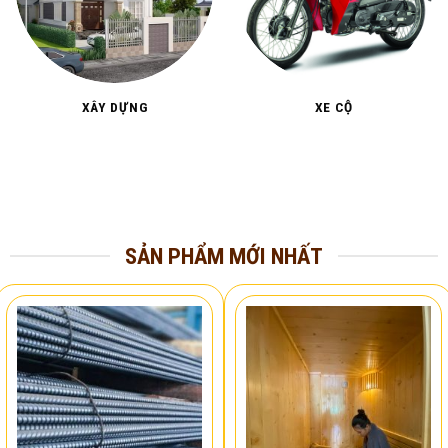
XÂY DỰNG
XE CỘ
SẢN PHẨM MỚI NHẤT