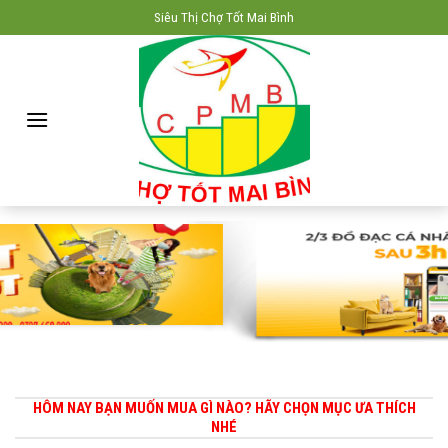
Skip
Siêu Thị Chợ Tốt Mai Bình
to
content
HÔM NAY BẠN MUỐN MUA GÌ NÀO? HÃY CHỌN MỤC ƯA THÍCH
NHÉ