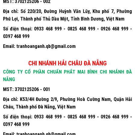
MST:
3702125206 - 002
Địa chỉ:
Số 220/20, Đường Huỳnh Văn Lũy, Khu phố 7, Phường
Phú Lợi, Thành phố Thủ Dầu Một, Tỉnh Bình Dương, Việt Nam
Số điện thoại:
0933 468 999 - 0825 468 999 - 0926 468 999 -
0397 468 999
Email:
tranhoanganh.qb@gmail.com
CHI NHÁNH HẢI CHÂU ĐÀ NẴNG
CÔNG TY CỔ PHẦN CHUẨN PHÁT MAI BÌNH CHI NHÁNH ĐÀ
NẴNG
MST:
3702125206 - 001
Địa chỉ:
K53/4H Đường 2/9, Phường Hoà Cường Nam, Quận Hải
Châu, Thành phố Đà Nẵng, Việt Nam
Số điện thoại:
0933 468 999 - 0825 468 999 - 0926 468 999 -
0397 468 999
Email:
tranhoanganh.qb@gmail.com