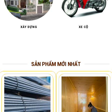
XÂY DỰNG
XE CỘ
SẢN PHẨM MỚI NHẤT