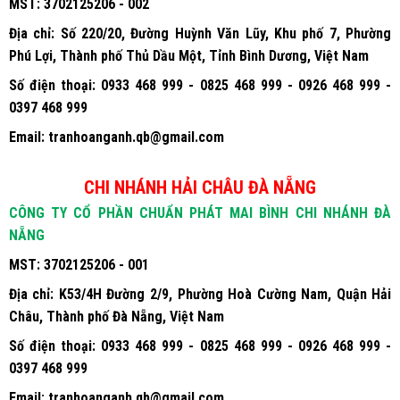
MST:
3702125206 - 002
Địa chỉ:
Số 220/20, Đường Huỳnh Văn Lũy, Khu phố 7, Phường
Phú Lợi, Thành phố Thủ Dầu Một, Tỉnh Bình Dương, Việt Nam
Số điện thoại:
0933 468 999 - 0825 468 999 - 0926 468 999 -
0397 468 999
Email:
tranhoanganh.qb@gmail.com
CHI NHÁNH HẢI CHÂU ĐÀ NẴNG
CÔNG TY CỔ PHẦN CHUẨN PHÁT MAI BÌNH CHI NHÁNH ĐÀ
NẴNG
MST:
3702125206 - 001
Địa chỉ:
K53/4H Đường 2/9, Phường Hoà Cường Nam, Quận Hải
Châu, Thành phố Đà Nẵng, Việt Nam
Số điện thoại:
0933 468 999 - 0825 468 999 - 0926 468 999 -
0397 468 999
Email:
tranhoanganh.qb@gmail.com