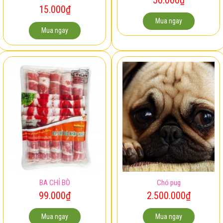
15.000
₫
Mua ngay
Mua ngay
BA CHỈ BÒ
Chó pug
99.000
₫
2.500.000
₫
Mua ngay
Mua ngay