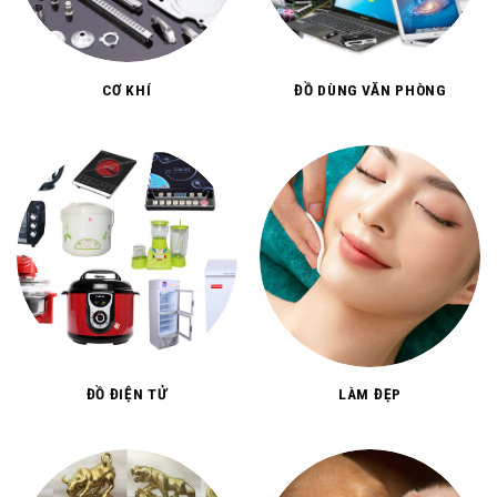
CƠ KHÍ
ĐỒ DÙNG VĂN PHÒNG
ĐỒ ĐIỆN TỬ
LÀM ĐẸP