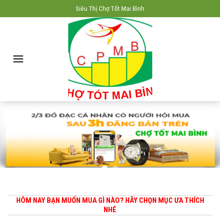
Skip
Siêu Thị Chợ Tốt Mai Bình
to
content
HÔM NAY BẠN MUỐN MUA GÌ NÀO? HÃY CHỌN MỤC ƯA THÍCH
NHÉ