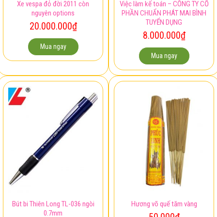
Xe vespa đỏ đời 2011 còn
Việc làm kế toán – CÔNG TY CỔ
nguyên options
PHẦN CHUẨN PHÁT MAI BÌNH
TUYỂN DỤNG
20.000.000
₫
8.000.000
₫
Mua ngay
Mua ngay
Bút bi Thiên Long TL-036 ngòi
Hương võ quế tăm vàng
0.7mm
50.000
₫