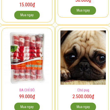
15.000
₫
Mua ngay
Mua ngay
BA CHỈ BÒ
Chó pug
99.000
₫
2.500.000
₫
Mua ngay
Mua ngay