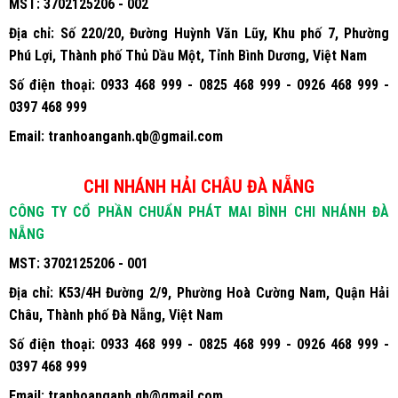
MST:
3702125206 - 002
Địa chỉ:
Số 220/20, Đường Huỳnh Văn Lũy, Khu phố 7, Phường
Phú Lợi, Thành phố Thủ Dầu Một, Tỉnh Bình Dương, Việt Nam
Số điện thoại:
0933 468 999 - 0825 468 999 - 0926 468 999 -
0397 468 999
Email:
tranhoanganh.qb@gmail.com
CHI NHÁNH HẢI CHÂU ĐÀ NẴNG
CÔNG TY CỔ PHẦN CHUẨN PHÁT MAI BÌNH CHI NHÁNH ĐÀ
NẴNG
MST:
3702125206 - 001
Địa chỉ:
K53/4H Đường 2/9, Phường Hoà Cường Nam, Quận Hải
Châu, Thành phố Đà Nẵng, Việt Nam
Số điện thoại:
0933 468 999 - 0825 468 999 - 0926 468 999 -
0397 468 999
Email:
tranhoanganh.qb@gmail.com