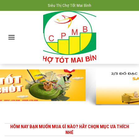
Skip
Siêu Thị Chợ Tốt Mai Bình
to
content
HÔM NAY BẠN MUỐN MUA GÌ NÀO? HÃY CHỌN MỤC ƯA THÍCH
NHÉ