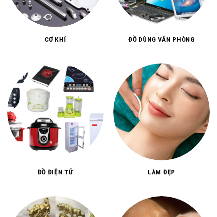
CƠ KHÍ
ĐỒ DÙNG VĂN PHÒNG
ĐỒ ĐIỆN TỬ
LÀM ĐẸP