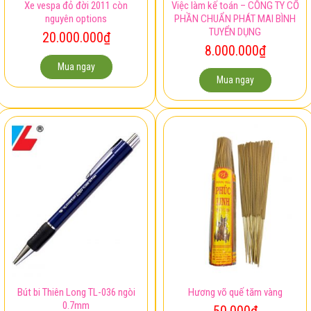
Xe vespa đỏ đời 2011 còn
Việc làm kế toán – CÔNG TY CỔ
nguyên options
PHẦN CHUẨN PHÁT MAI BÌNH
TUYỂN DỤNG
20.000.000
₫
8.000.000
₫
Mua ngay
Mua ngay
Bút bi Thiên Long TL-036 ngòi
Hương võ quế tăm vàng
0.7mm
50.000
₫