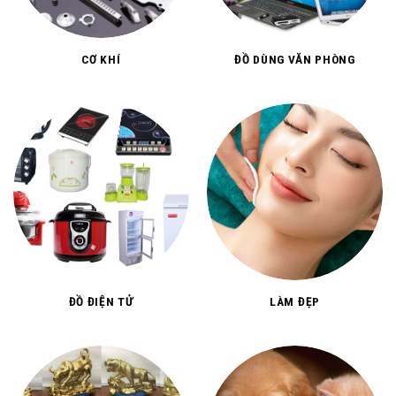
CƠ KHÍ
ĐỒ DÙNG VĂN PHÒNG
ĐỒ ĐIỆN TỬ
LÀM ĐẸP