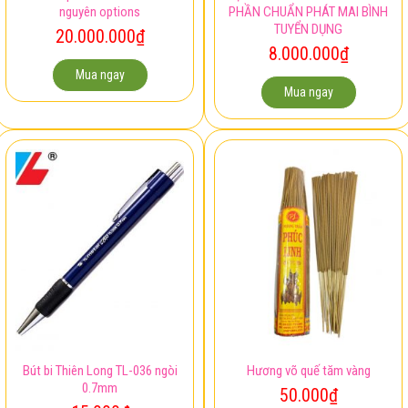
Xe vespa đỏ đời 2011 còn
Việc làm kế toán – CÔNG TY CỔ
nguyên options
PHẦN CHUẨN PHÁT MAI BÌNH
TUYỂN DỤNG
20.000.000
₫
8.000.000
₫
Mua ngay
Mua ngay
Bút bi Thiên Long TL-036 ngòi
Hương võ quế tăm vàng
0.7mm
50.000
₫