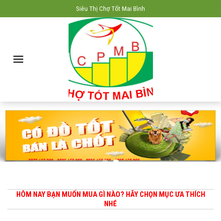
Skip
Siêu Thị Chợ Tốt Mai Bình
to
content
HÔM NAY BẠN MUỐN MUA GÌ NÀO? HÃY CHỌN MỤC ƯA THÍCH
NHÉ