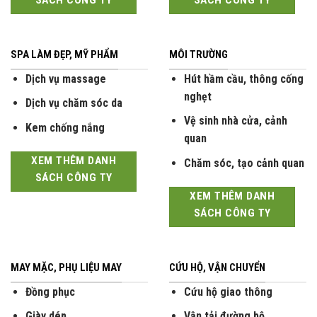
SÁCH CÔNG TY
SÁCH CÔNG TY
SPA LÀM ĐẸP, MỸ PHẨM
MÔI TRƯỜNG
Dịch vụ massage
Hút hầm cầu, thông cống
nghẹt
Dịch vụ chăm sóc da
Vệ sinh nhà cửa, cảnh
Kem chống nắng
quan
XEM THÊM DANH
Chăm sóc, tạo cảnh quan
SÁCH CÔNG TY
XEM THÊM DANH
SÁCH CÔNG TY
MAY MẶC, PHỤ LIỆU MAY
CỨU HỘ, VẬN CHUYỂN
Đồng phục
Cứu hộ giao thông