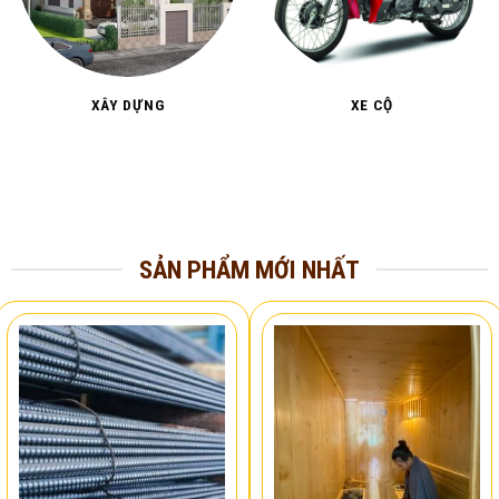
XÂY DỰNG
XE CỘ
SẢN PHẨM MỚI NHẤT