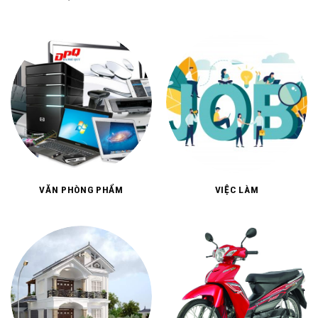
THỰC PHẨM
TÍN NGƯỠNG, TÂM LINH
VĂN PHÒNG PHẨM
VIỆC LÀM