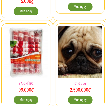
15.000
₫
Mua ngay
Mua ngay
BA CHỈ BÒ
Chó pug
99.000
₫
2.500.000
₫
Mua ngay
Mua ngay