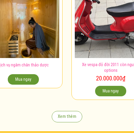
Xe vespa đỏ đời 2011 còn ng
ịch vụ ngâm chân thảo dược
options
20.000.000
₫
Mua ngay
Mua ngay
Xem thêm