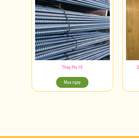
Thép Phi 10
D
Mua ngay