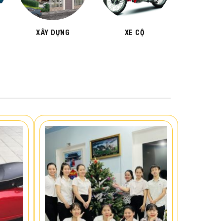
XÂY DỰNG
XE CỘ