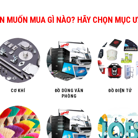
N MUỐN MUA GÌ NÀO? HÃY CHỌN MỤC Ư
CƠ KHÍ
ĐỒ DÙNG VĂN
ĐỒ ĐIỆN TỬ
PHÒNG