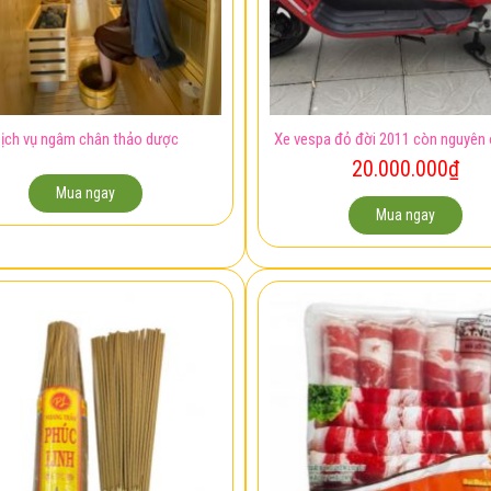
ịch vụ ngâm chân thảo dược
Xe vespa đỏ đời 2011 còn nguyên 
20.000.000
₫
Mua ngay
Mua ngay