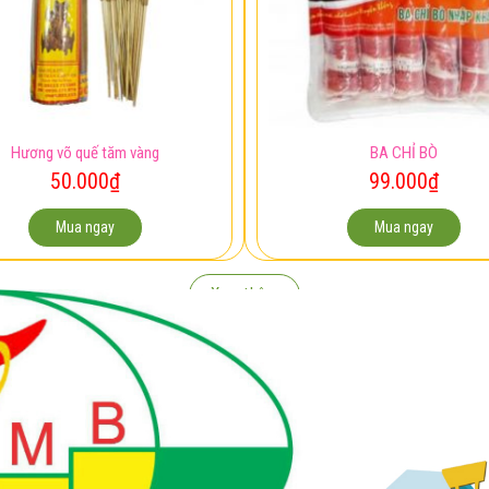
Hương võ quế tăm vàng
BA CHỈ BÒ
50.000
₫
99.000
₫
Mua ngay
Mua ngay
Xem thêm