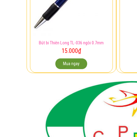
Bút bi Thiên Long TL-036 ngòi 0.7mm
15.000
₫
Mua ngay