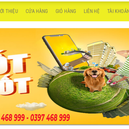
IỚI THIỆU
CỬA HÀNG
GIỎ HÀNG
LIÊN HỆ
TÀI KHOẢ