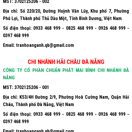
MST:
3702125206 - 002
Địa chỉ:
Số 220/20, Đường Huỳnh Văn Lũy, Khu phố 7, Phường
Phú Lợi, Thành phố Thủ Dầu Một, Tỉnh Bình Dương, Việt Nam
Số điện thoại:
0933 468 999 - 0825 468 999 - 0926 468 999 -
0397 468 999
Email:
tranhoanganh.qb@gmail.com
CHI NHÁNH HẢI CHÂU ĐÀ NẴNG
CÔNG TY CỔ PHẦN CHUẨN PHÁT MAI BÌNH CHI NHÁNH ĐÀ
NẴNG
MST:
3702125206 - 001
Địa chỉ:
K53/4H Đường 2/9, Phường Hoà Cường Nam, Quận Hải
Châu, Thành phố Đà Nẵng, Việt Nam
Số điện thoại:
0933 468 999 - 0825 468 999 - 0926 468 999 -
0397 468 999
Email:
tranhoanganh.qb@gmail.com