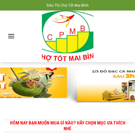
Skip
Siêu Thị Chợ Tốt Mai Bình
to
content
HÔM NAY BẠN MUỐN MUA GÌ NÀO? HÃY CHỌN MỤC ƯA THÍCH
NHÉ