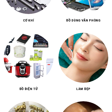
CƠ KHÍ
ĐỒ DÙNG VĂN PHÒNG
ĐỒ ĐIỆN TỬ
LÀM ĐẸP