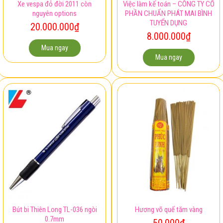
Xe vespa đỏ đời 2011 còn
Việc làm kế toán – CÔNG TY CỔ
nguyên options
PHẦN CHUẨN PHÁT MAI BÌNH
TUYỂN DỤNG
20.000.000
₫
8.000.000
₫
Mua ngay
Mua ngay
Bút bi Thiên Long TL-036 ngòi
Hương võ quế tăm vàng
0.7mm
50.000
₫