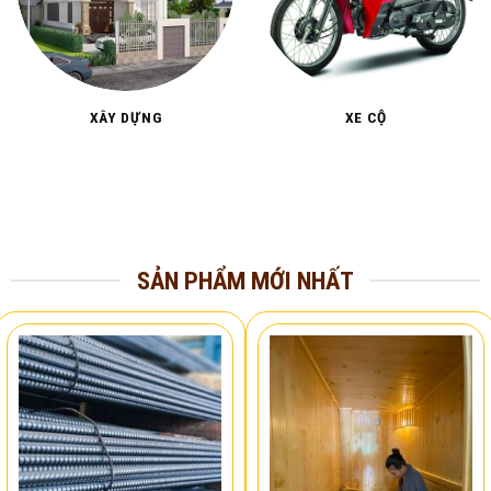
XÂY DỰNG
XE CỘ
SẢN PHẨM MỚI NHẤT