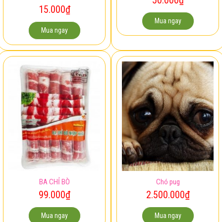
15.000
₫
Mua ngay
Mua ngay
BA CHỈ BÒ
Chó pug
99.000
₫
2.500.000
₫
Mua ngay
Mua ngay