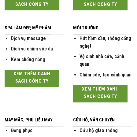
SPA LÀM ĐẸP, MỸ PHẨM
MÔI TRƯỜNG
Dịch vụ massage
Hút hầm cầu, thông cống
nghẹt
Dịch vụ chăm sóc da
Vệ sinh nhà cửa, cảnh
Kem chống nắng
quan
XEM THÊM DANH
Chăm sóc, tạo cảnh quan
SÁCH CÔNG TY
XEM THÊM DANH
SÁCH CÔNG TY
MAY MẶC, PHỤ LIỆU MAY
CỨU HỘ, VẬN CHUYỂN
Đồng phục
Cứu hộ giao thông
Giày dép
Vận tải đường bộ