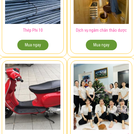
Thép Phi 10
Dịch vụ ngâm chân thảo dược
Mua ngay
Mua ngay
Xe vespa đỏ đời 2011 còn
Việc làm kế toán – CÔNG TY CỔ