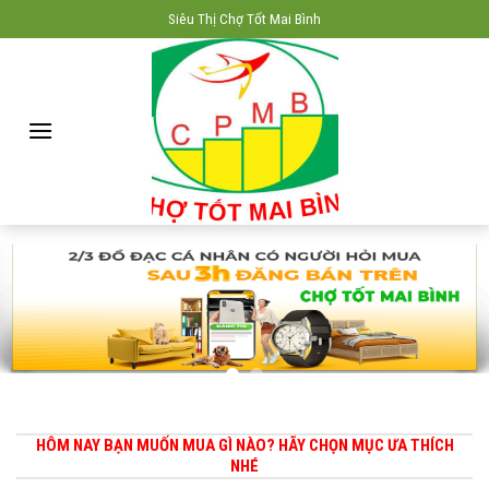
Skip
Siêu Thị Chợ Tốt Mai Bình
to
content
HÔM NAY BẠN MUỐN MUA GÌ NÀO? HÃY CHỌN MỤC ƯA THÍCH
NHÉ