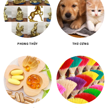
PHONG THỦY
THÚ CƯNG
THỰC PHẨM
TÍN NGƯỠNG, TÂM LINH