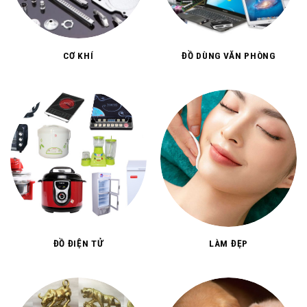
CƠ KHÍ
ĐỒ DÙNG VĂN PHÒNG
ĐỒ ĐIỆN TỬ
LÀM ĐẸP