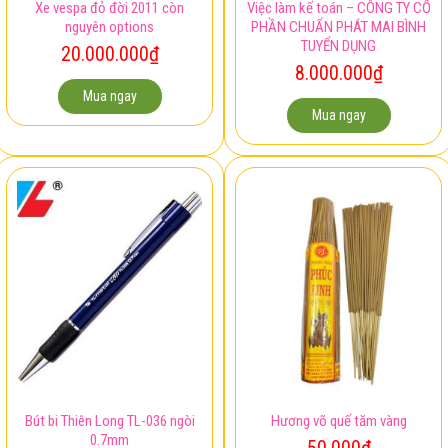
nguyên options
PHẦN CHUẨN PHÁT MAI BÌNH
TUYỂN DỤNG
20.000.000
₫
8.000.000
₫
Mua ngay
Mua ngay
Bút bi Thiên Long TL-036 ngòi
Hương võ quế tăm vàng
0.7mm
50.000
₫