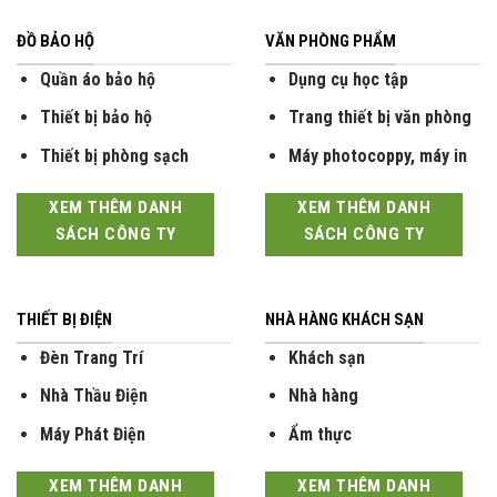
ĐỒ BẢO HỘ
VĂN PHÒNG PHẨM
Quần áo bảo hộ
Dụng cụ học tập
Thiết bị bảo hộ
Trang thiết bị văn phòng
Thiết bị phòng sạch
Máy photocoppy, máy in
XEM THÊM DANH
XEM THÊM DANH
SÁCH CÔNG TY
SÁCH CÔNG TY
THIẾT BỊ ĐIỆN
NHÀ HÀNG KHÁCH SẠN
Đèn Trang Trí
Khách sạn
Nhà Thầu Điện
Nhà hàng
Máy Phát Điện
Ẩm thực
XEM THÊM DANH
XEM THÊM DANH
SÁCH CÔNG TY
SÁCH CÔNG TY