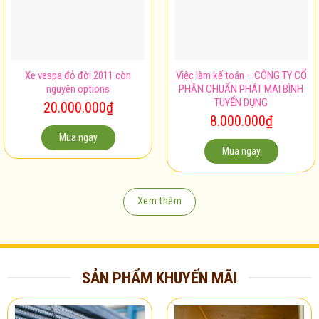
Xe vespa đỏ đời 2011 còn
Việc làm kế toán – CÔNG TY CỔ
nguyên options
PHẦN CHUẨN PHÁT MAI BÌNH
TUYỂN DỤNG
20.000.000
₫
8.000.000
₫
Mua ngay
Mua ngay
Xem thêm
SẢN PHẨM KHUYẾN MÃI