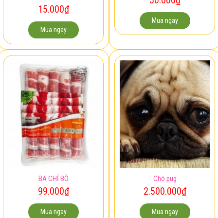
15.000
₫
Mua ngay
Mua ngay
BA CHỈ BÒ
Chó pug
99.000
₫
2.500.000
₫
Mua ngay
Mua ngay