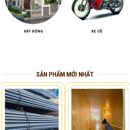
XÂY DỰNG
XE CỘ
SẢN PHẨM MỚI NHẤT