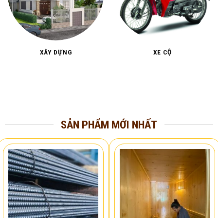
XÂY DỰNG
XE CỘ
SẢN PHẨM MỚI NHẤT