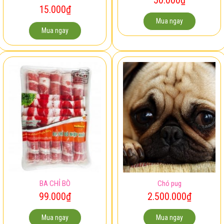
15.000
₫
Mua ngay
Mua ngay
BA CHỈ BÒ
Chó pug
99.000
₫
2.500.000
₫
Mua ngay
Mua ngay