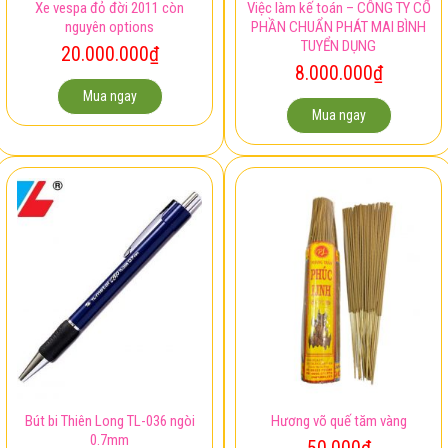
Xe vespa đỏ đời 2011 còn
Việc làm kế toán – CÔNG TY CỔ
nguyên options
PHẦN CHUẨN PHÁT MAI BÌNH
TUYỂN DỤNG
20.000.000
₫
8.000.000
₫
Mua ngay
Mua ngay
Bút bi Thiên Long TL-036 ngòi
Hương võ quế tăm vàng
0.7mm
50.000
₫