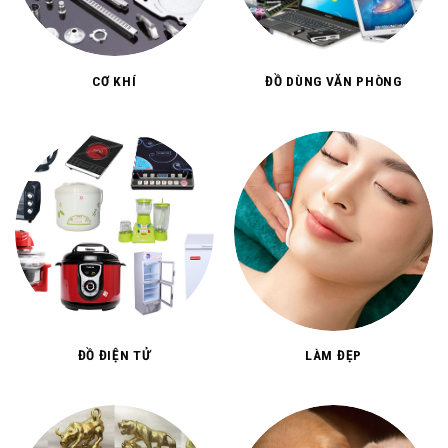
CƠ KHÍ
ĐỒ DÙNG VĂN PHÒNG
ĐỒ ĐIỆN TỬ
LÀM ĐẸP