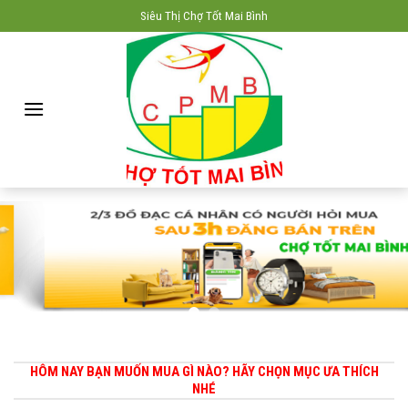
Skip
Siêu Thị Chợ Tốt Mai Bình
to
content
HÔM NAY BẠN MUỐN MUA GÌ NÀO? HÃY CHỌN MỤC ƯA THÍCH
NHÉ