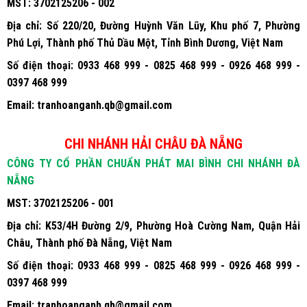
MST:
3702125206 - 002
Địa chỉ:
Số 220/20, Đường Huỳnh Văn Lũy, Khu phố 7, Phường
Phú Lợi, Thành phố Thủ Dầu Một, Tỉnh Bình Dương, Việt Nam
Số điện thoại:
0933 468 999 - 0825 468 999 - 0926 468 999 -
0397 468 999
Email:
tranhoanganh.qb@gmail.com
CHI NHÁNH HẢI CHÂU ĐÀ NẴNG
CÔNG TY CỔ PHẦN CHUẨN PHÁT MAI BÌNH CHI NHÁNH ĐÀ
NẴNG
MST:
3702125206 - 001
Địa chỉ:
K53/4H Đường 2/9, Phường Hoà Cường Nam, Quận Hải
Châu, Thành phố Đà Nẵng, Việt Nam
Số điện thoại:
0933 468 999 - 0825 468 999 - 0926 468 999 -
0397 468 999
Email:
tranhoanganh.qb@gmail.com