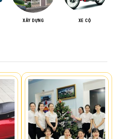
XÂY DỰNG
XE CỘ