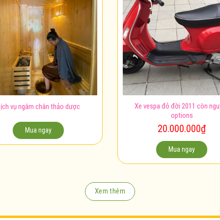
Xe vespa đỏ đời 2011 còn ng
ịch vụ ngâm chân thảo dược
options
20.000.000
₫
Mua ngay
Mua ngay
Xem thêm