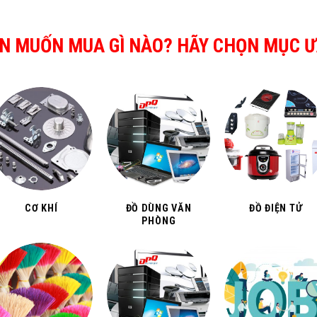
N MUỐN MUA GÌ NÀO? HÃY CHỌN MỤC Ư
CƠ KHÍ
ĐỒ DÙNG VĂN
ĐỒ ĐIỆN TỬ
PHÒNG