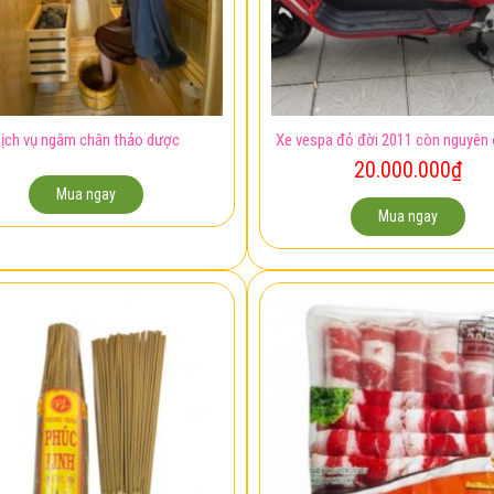
ịch vụ ngâm chân thảo dược
Xe vespa đỏ đời 2011 còn nguyên 
20.000.000
₫
Mua ngay
Mua ngay