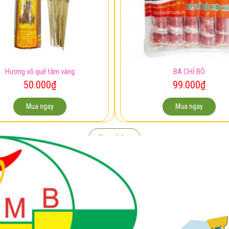
Hương võ quế tăm vàng
BA CHỈ BÒ
50.000
₫
99.000
₫
Mua ngay
Mua ngay
Xem thêm