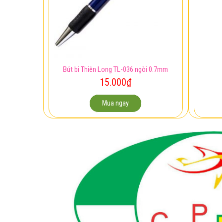
Bút bi Thiên Long TL-036 ngòi 0.7mm
15.000
₫
Mua ngay