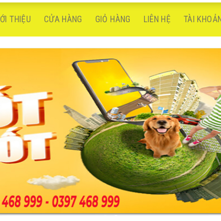
IỚI THIỆU
CỬA HÀNG
GIỎ HÀNG
LIÊN HỆ
TÀI KHOẢ