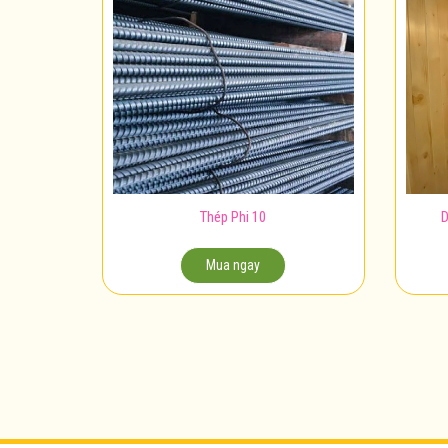
Thép Phi 10
D
Mua ngay