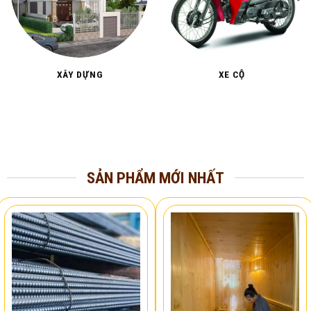
XÂY DỰNG
XE CỘ
SẢN PHẨM MỚI NHẤT