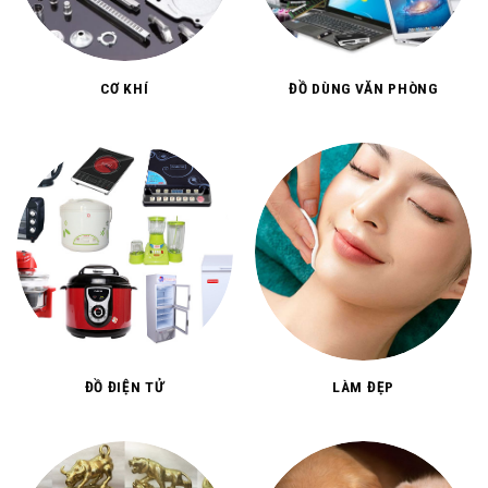
CƠ KHÍ
ĐỒ DÙNG VĂN PHÒNG
ĐỒ ĐIỆN TỬ
LÀM ĐẸP