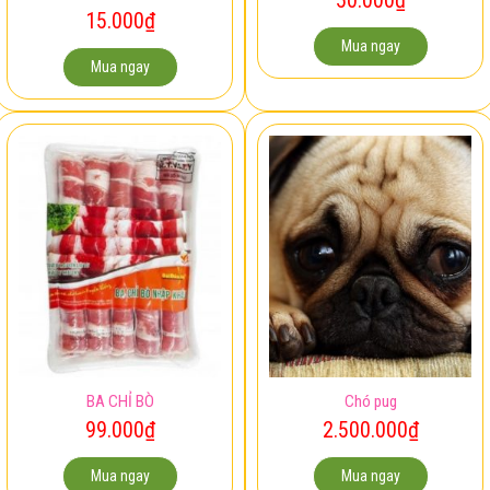
15.000
₫
Mua ngay
Mua ngay
BA CHỈ BÒ
Chó pug
99.000
₫
2.500.000
₫
Mua ngay
Mua ngay