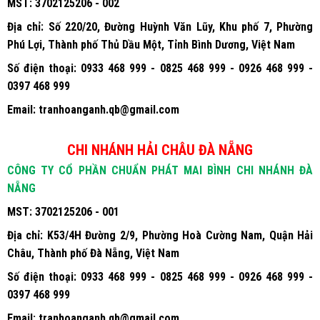
MST:
3702125206 - 002
Địa chỉ:
Số 220/20, Đường Huỳnh Văn Lũy, Khu phố 7, Phường
Phú Lợi, Thành phố Thủ Dầu Một, Tỉnh Bình Dương, Việt Nam
Số điện thoại:
0933 468 999 - 0825 468 999 - 0926 468 999 -
0397 468 999
Email:
tranhoanganh.qb@gmail.com
CHI NHÁNH HẢI CHÂU ĐÀ NẴNG
CÔNG TY CỔ PHẦN CHUẨN PHÁT MAI BÌNH CHI NHÁNH ĐÀ
NẴNG
MST:
3702125206 - 001
Địa chỉ:
K53/4H Đường 2/9, Phường Hoà Cường Nam, Quận Hải
Châu, Thành phố Đà Nẵng, Việt Nam
Số điện thoại:
0933 468 999 - 0825 468 999 - 0926 468 999 -
0397 468 999
Email:
tranhoanganh.qb@gmail.com