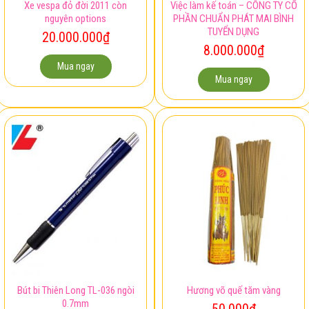
Xe vespa đỏ đời 2011 còn
Việc làm kế toán – CÔNG TY CỔ
nguyên options
PHẦN CHUẨN PHÁT MAI BÌNH
TUYỂN DỤNG
20.000.000
₫
8.000.000
₫
Mua ngay
Mua ngay
Bút bi Thiên Long TL-036 ngòi
Hương võ quế tăm vàng
0.7mm
50.000
₫