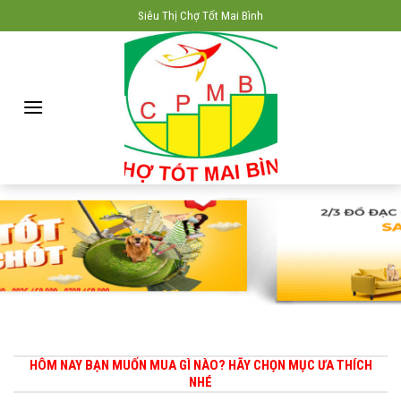
Skip
Siêu Thị Chợ Tốt Mai Bình
to
content
HÔM NAY BẠN MUỐN MUA GÌ NÀO? HÃY CHỌN MỤC ƯA THÍCH
NHÉ