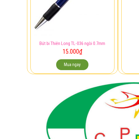
Bút bi Thiên Long TL-036 ngòi 0.7mm
15.000
₫
Mua ngay