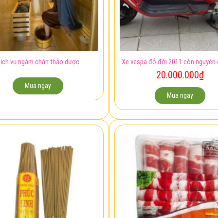
ịch vụ ngâm chân thảo dược
Xe vespa đỏ đời 2011 còn nguyên 
20.000.000
₫
Mua ngay
Mua ngay