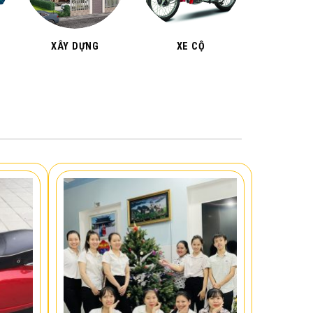
XÂY DỰNG
XE CỘ