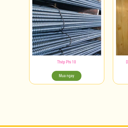
Thép Phi 10
D
Mua ngay