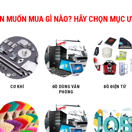
N MUỐN MUA GÌ NÀO? HÃY CHỌN MỤC Ư
CƠ KHÍ
ĐỒ DÙNG VĂN
ĐỒ ĐIỆN TỬ
PHÒNG