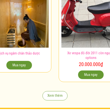
Xe vespa đỏ đời 2011 còn ng
ịch vụ ngâm chân thảo dược
options
20.000.000
₫
Mua ngay
Mua ngay
Xem thêm