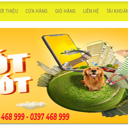
IỚI THIỆU
CỬA HÀNG
GIỎ HÀNG
LIÊN HỆ
TÀI KHOẢ