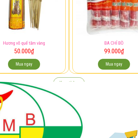
Hương võ quế tăm vàng
BA CHỈ BÒ
50.000
₫
99.000
₫
Mua ngay
Mua ngay
Xem thêm