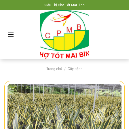
Skip
Siêu Thị Chợ Tốt Mai Bình
to
content
Trang chủ
/
Cây cảnh